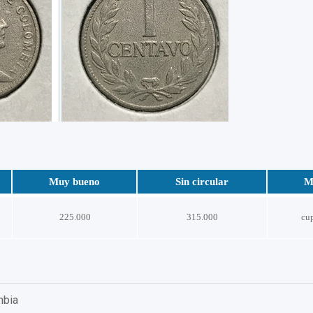
Muy bueno
Sin circular
M
225.000
315.000
cu
mbia