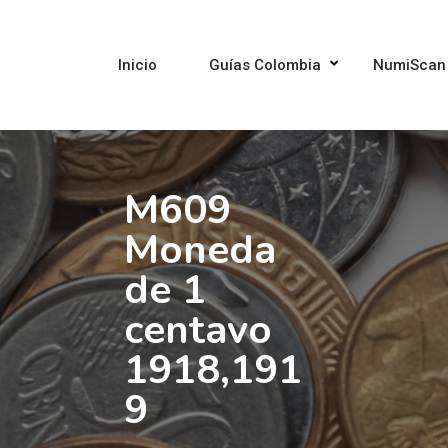
Inicio
Guías Colombia
NumiScan
M609
Moneda
de 1
centavo
1918,191
9