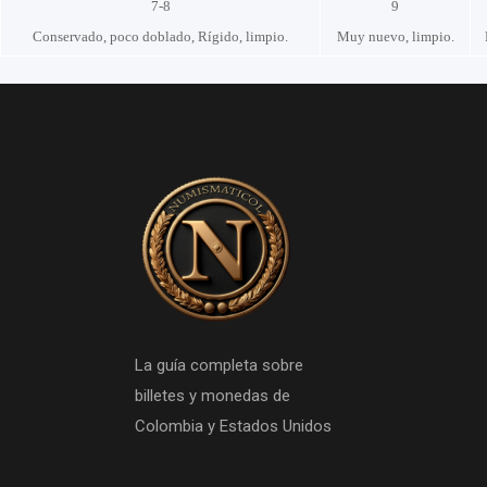
7-8
9
Conservado, poco doblado, Rígido, limpio.
Muy nuevo, limpio.
La guía completa sobre
billetes y monedas de
Colombia y Estados Unidos