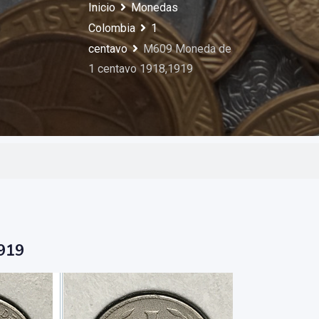
Inicio
Monedas
Colombia
1
centavo
M609 Moneda de
1 centavo 1918,1919
919