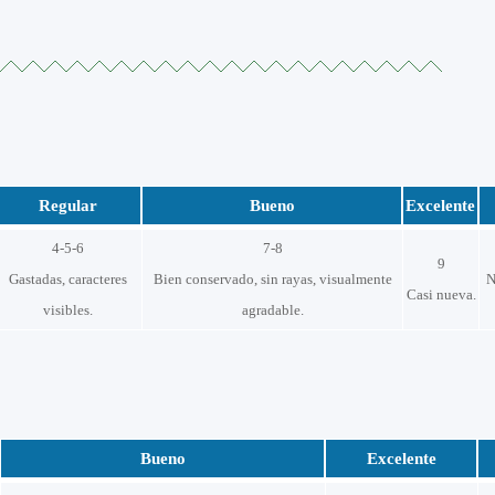
Regular
Bueno
Excelente
4-5-6
7-8
9
Gastadas, caracteres
Bien conservado, sin rayas, visualmente
N
Casi nueva.
visibles.
agradable.
Bueno
Excelente