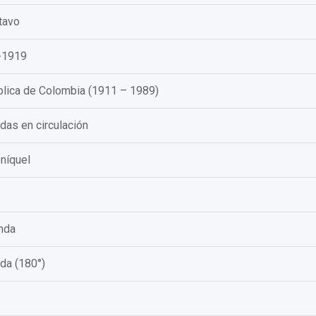
tavo
-1919
lica de Colombia (1911 – 1989)
as en circulación
níquel
nda
a (180°)