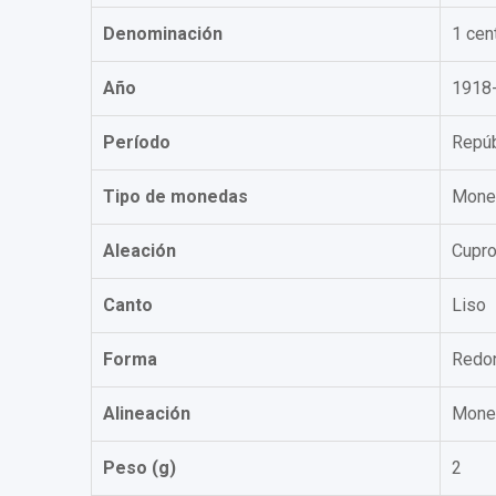
Denominación
1 cen
Año
1918
Período
Repúb
Tipo de monedas
Moned
Aleación
Cupro
Canto
Liso
Forma
Redo
Alineación
Moned
Peso (g)
2