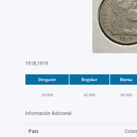
1918,1919
Desgaste
Regular
Buena
18.000
45.000
90.000
Información Adicional:
País
Colo