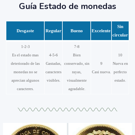
Guía Estado de monedas
Sin
Desgaste
Regular
Bueno
Excelente
circular
1-2-3
7-8
Es el estado mas
4-5-6
Bien
10
deteriorado de las
Gastadas,
conservado, sin
9
Nueva en
monedas no se
caracteres
rayas,
Casi nueva.
perfecto
aprecian algunos
visibles.
visualmente
estado.
caracteres.
agradable.