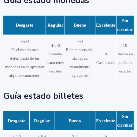
Guía estado monedas
Sin
Desgaste
Regular
Bueno
Excelente
circular
1-2-3
7-8
4-5-6
10
Es el estado mas
Bien conservado,
Gastadas,
9
Nueva en
deteriorado de las
sin rayas,
caracteres
Casi nueva.
perfecto
monedas no se aprecian
visualmente
visibles.
estado.
algunos caracteres.
agradable.
Guía estado billetes
Sin
Desgaste
Regular
Bueno
Excelente
circular
1-2-3
4-5-6
7-8
9