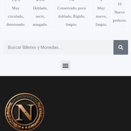
10
Muy
Doblado,
Conservado, poco
Muy
Nuevo
circulado,
sucio,
doblado, Rígido,
nuevo,
perfecto.
deteriorado.
arrugado.
limpio.
limpio.